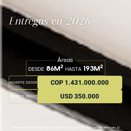
Entregas en 2026
2
2
86M
193M
DESDE
HASTA
COP 1.431.000.000
INVIERTE DESDE
USD 350.000
INVIERTE DESDE
*Valores expresados en dólares son aproximados, calculados con una TRM estimada. El