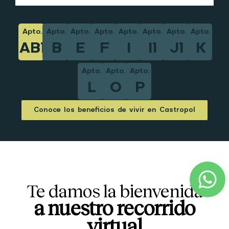
Apto.
Apto.
Apto.
Apto.
Apto.
Apto.
Apto.
Apto.
AB1
B
E
F
I
I1
J1
K
Apto.
Apto.
Apto.
L
O
P
Conoce los beneficios de vivir en Castropol
Te damos la bienvenida
a nuestro recorrido
virtual